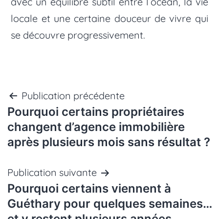
avec un équilibre subtil entre l’océan, la vie
locale et une certaine douceur de vivre qui
se découvre progressivement.
Navigation
Publication précédente
Pourquoi certains propriétaires
de
changent d’agence immobilière
après plusieurs mois sans résultat ?
l’article
Publication suivante
Pourquoi certains viennent à
Guéthary pour quelques semaines…
et y restent plusieurs années