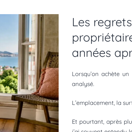
Les regrets
propriétai
années apr
Lorsqu’on achète un 
analysé.
L’emplacement, la surfa
Et pourtant, après pl
j’ai souvent entendu 