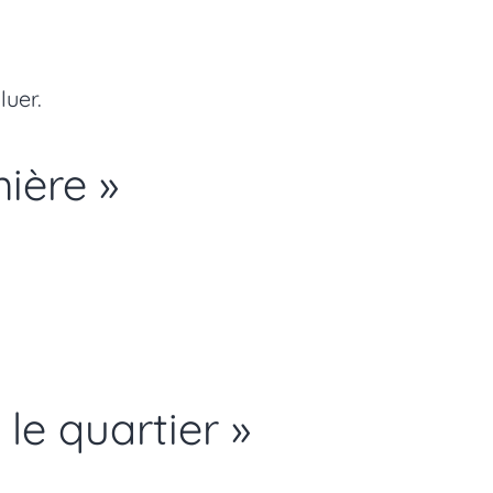
luer.
mière »
le quartier »