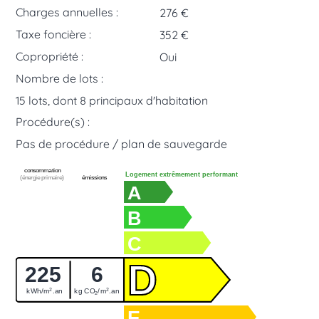
Charges annuelles :
276 €
Taxe foncière :
352 €
Copropriété :
Oui
Nombre de lots :
15 lots, dont 8 principaux d'habitation
Procédure(s) :
Pas de procédure / plan de sauvegarde
consommation
Logement extrêmement performant
(énergie primaire)
émissions
A
B
C
D
225
6
2
2
kWh/m
.an
kg CO
/m
.an
2
E