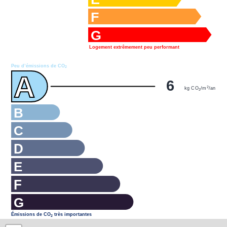
F
G
Logement extrêmement peu performant
Peu d’émissions de CO
2
A
6
2
kg CO
/m
/an
2
B
C
D
E
F
G
Émissions de CO
très importantes
2