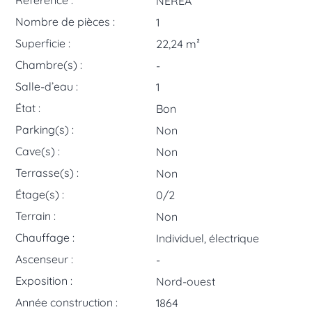
Référence :
NEREA
Nombre de pièces :
1
Superficie :
22,24 m²
Chambre(s) :
-
Salle-d’eau :
1
État :
Bon
Parking(s) :
Non
Cave(s) :
Non
Terrasse(s) :
Non
Étage(s) :
0/2
Terrain :
Non
Chauffage :
Individuel, électrique
Ascenseur :
-
Exposition :
Nord-ouest
Année construction :
1864