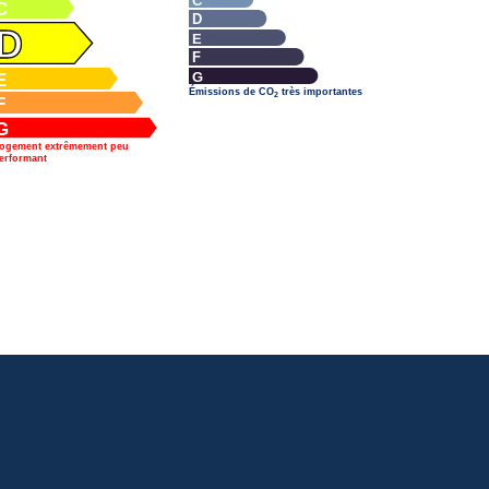
C
C
D
D
E
F
G
E
Émissions de CO
très importantes
2
F
G
ogement extrêmement peu
erformant