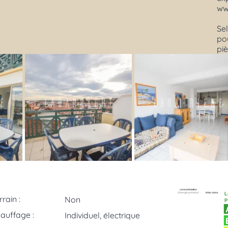
ww
Sel
pou
pi
consommation
(énergie primaire)
émissions
L
rrain :
Non
p
auffage :
Individuel, électrique