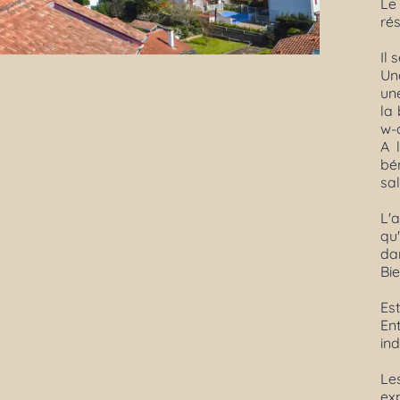
Le
ré
Il 
Un
une
la
w-
A 
bé
sal
L'
qu
dan
Bie
Es
Ent
in
Le
ex