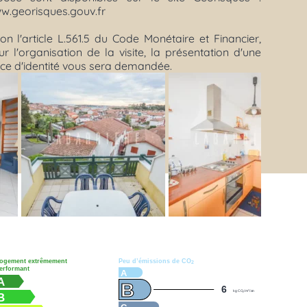
w.georisques.gouv.fr
on l'article L.561.5 du Code Monétaire et Financier,
r l'organisation de la visite, la présentation d'une
èce d'identité vous sera demandée.
ogement extrêmement
Peu d’émissions de CO
2
erformant
A
A
B
6
2
kg CO
/m
/an
2
B