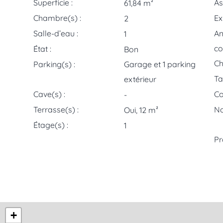
Superficie :
As
61,84 m²
Chambre(s) :
Ex
2
Salle-d’eau :
A
1
co
État :
Bon
Ch
Parking(s) :
Garage et 1 parking
Ta
extérieur
Cave(s) :
Co
-
Terrasse(s) :
No
Oui, 12 m²
Étage(s) :
1
Pr
+