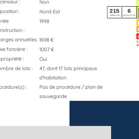
censeur :
Non
215
6
position :
Nord-Est
2
2
kWh/m
.an
kg CO
/m
.an
2
nnée
1998
nstruction :
arges annuelles :
1698 €
L
p
xe foncière :
1007 €
propriété :
Oui
mbre de lots :
47, dont 17 lots principaux
d'habitation
océdure(s) :
Pas de procédure / plan de
sauvegarde