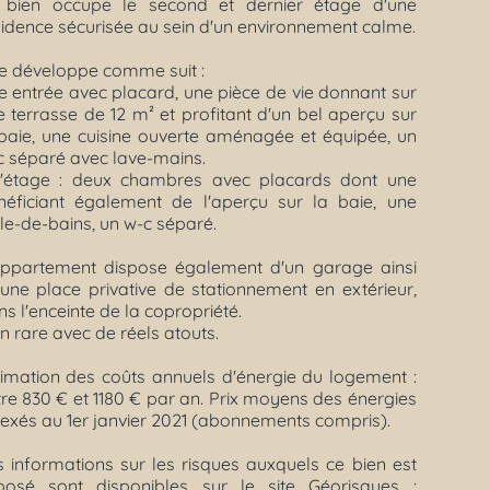
 bien occupe le second et dernier étage d'une
sidence sécurisée au sein d'un environnement calme.
se développe comme suit :
e entrée avec placard, une pièce de vie donnant sur
 terrasse de 12 m² et profitant d'un bel aperçu sur
 baie, une cuisine ouverte aménagée et équipée, un
c séparé avec lave-mains.
l'étage : deux chambres avec placards dont une
néficiant également de l'aperçu sur la baie, une
le-de-bains, un w-c séparé.
appartement dispose également d'un garage ainsi
'une place privative de stationnement en extérieur,
s l'enceinte de la copropriété.
n rare avec de réels atouts.
timation des coûts annuels d'énergie du logement :
re 830 € et 1180 € par an. Prix moyens des énergies
dexés au 1er janvier 2021 (abonnements compris).
s informations sur les risques auxquels ce bien est
posé sont disponibles sur le site Géorisques :