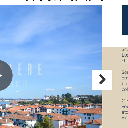
Sit
Luz
ch
So
emb
ba
col
Next
C'
vo
éta
m²