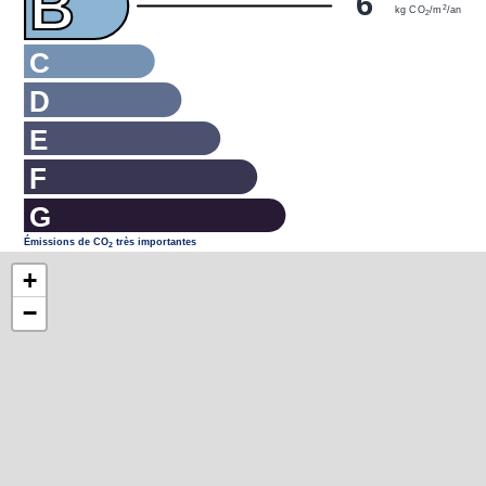
B
6
2
kg CO
/m
/an
2
C
D
E
F
G
Émissions de CO
très importantes
2
+
−