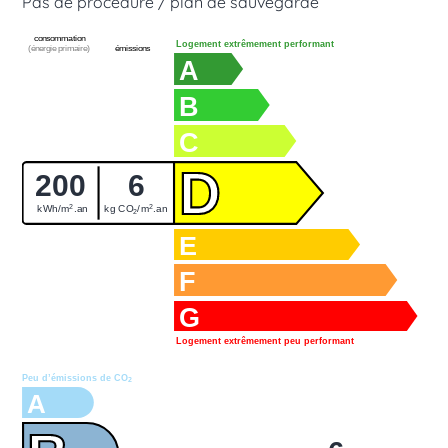
Pas de procédure / plan de sauvegarde
consommation
Logement extrêmement performant
(énergie primaire)
émissions
A
B
C
D
200
6
2
2
kWh/m
.an
kg CO
/m
.an
2
E
F
G
Logement extrêmement peu performant
Peu d’émissions de CO
2
A