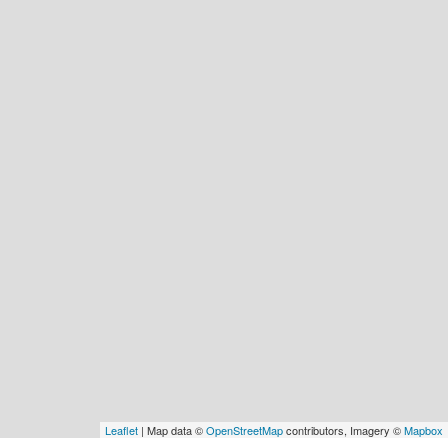
Leaflet
| Map data ©
OpenStreetMap
contributors, Imagery ©
Mapbox