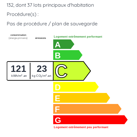
132, dont 37 lots principaux d'habitation
Procédure(s) :
Pas de procédure / plan de sauvegarde
consommation
Logement extrêmement performant
(énergie primaire)
émissions
A
B
C
121
23
2
2
kWh/m
.an
kg CO
/m
.an
2
D
E
F
G
Logement extrêmement peu performant