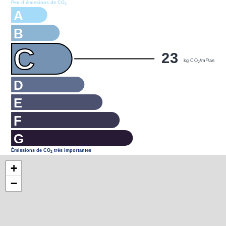
Peu d’émissions de CO
2
A
B
C
23
2
kg CO
/m
/an
2
D
E
F
G
Émissions de CO
très importantes
2
+
−