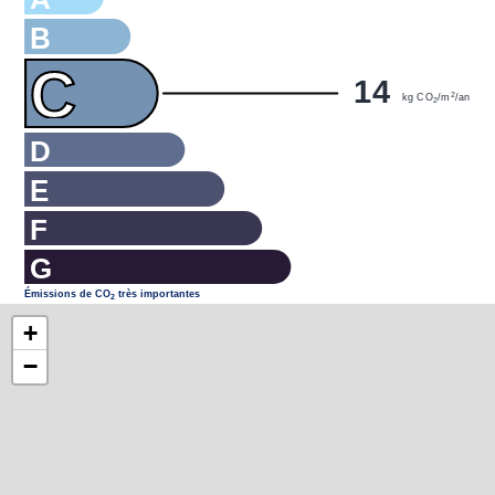
B
C
14
2
kg CO
/m
/an
2
D
E
F
G
Émissions de CO
très importantes
2
+
−