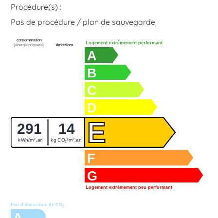
Procédure(s) :
Pas de procédure / plan de sauvegarde
consommation
Logement extrêmement performant
(énergie primaire)
émissions
A
B
C
D
E
291
14
2
2
kWh/m
.an
kg CO
/m
.an
2
F
G
Logement extrêmement peu performant
Peu d’émissions de CO
2
A