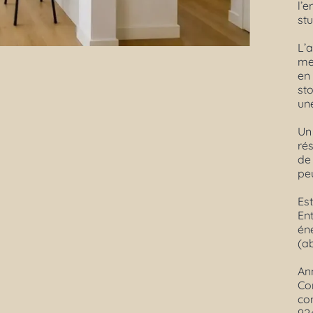
l’
stu
L’
me
en
st
un
Un 
rés
de 
pe
Es
En
én
(a
An
Co
co