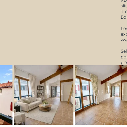
92
sit
T 
Ba
Le
ex
ww
Sel
pou
pi