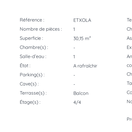
Référence :
Te
ETXOLA
Nombre de pièces :
Ch
1
Superficie :
As
30,15 m²
Chambre(s) :
Ex
-
Salle-d’eau :
A
1
co
État :
A rafraîchir
Ch
Parking(s) :
-
Ta
Cave(s) :
-
Co
Terrasse(s) :
Balcon
No
Étage(s) :
4/4
Pr