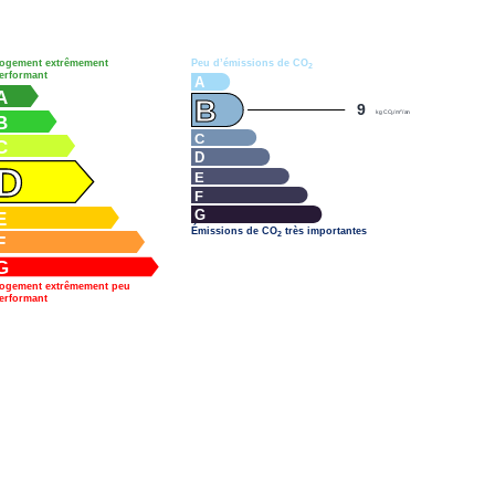
ogement extrêmement
Peu d’émissions de CO
2
erformant
A
A
B
9
2
kg CO
/m
/an
2
B
C
C
D
D
E
F
G
E
Émissions de CO
très importantes
2
F
G
ogement extrêmement peu
erformant