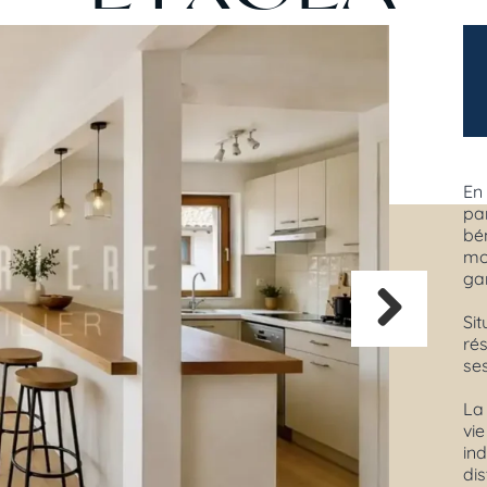
En
pa
bé
mo
ga
Si
rés
Next
se
La 
vi
in
di