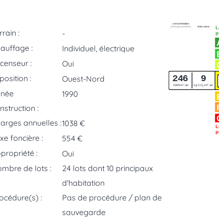
consommation
(énergie primaire)
émissions
L
rrain :
-
p
auffage :
Individuel, électrique
censeur :
Oui
246
9
position :
Ouest-Nord
2
2
kWh/m
.an
kg CO
/m
.an
2
nnée
1990
nstruction :
arges annuelles :
1038 €
L
p
xe foncière :
554 €
propriété :
Oui
mbre de lots :
24 lots dont 10 principaux
d'habitation
océdure(s) :
Pas de procédure / plan de
sauvegarde