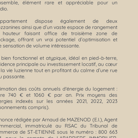
ensemble, élément rare et appréciable pour un
dio.
appartement dispose également de deux
zzanines ainsi que d’un vaste espace de rangement
 hauteur faisant office de troisième zone de
ockage, offrant un vrai potentiel d’optimisation et
e sensation de volume intéressante.
bien fonctionnel et atypique, idéal en pied-à-terre,
idence principale ou investissement locatif, au cœur
la vie luzienne tout en profitant du calme d’une rue
u passante.
timation des coûts annuels d'énergie du logement :
tre 740 € et 1060 € par an. Prix moyens des
ergies indexés sur les années 2021, 2022, 2023
bonnements compris).
nonce rédigée par Arnaud de MAZENOD (E.I.), Agent
mmercial, immatriculé au RSAC du Tribunal de
mmerce de ST-ETIENNE sous le numéro : 800 663