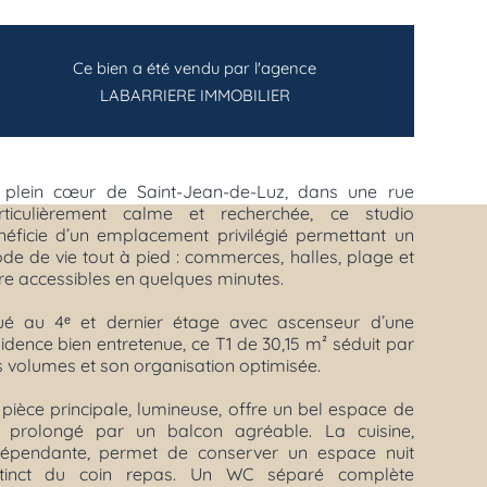
Ce bien a été vendu par l'agence
LABARRIERE IMMOBILIER
 plein cœur de Saint-Jean-de-Luz, dans une rue
rticulièrement calme et recherchée, ce studio
néficie d’un emplacement privilégié permettant un
de de vie tout à pied : commerces, halles, plage et
re accessibles en quelques minutes.
tué au 4ᵉ et dernier étage avec ascenseur d’une
idence bien entretenue, ce T1 de 30,15 m² séduit par
s volumes et son organisation optimisée.
pièce principale, lumineuse, offre un bel espace de
e prolongé par un balcon agréable. La cuisine,
dépendante, permet de conserver un espace nuit
stinct du coin repas. Un WC séparé complète