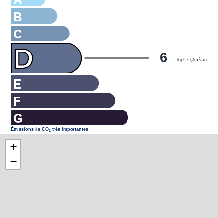
B
C
D
6
2
kg CO
/m
/an
2
E
F
G
Émissions de CO
très importantes
2
+
−