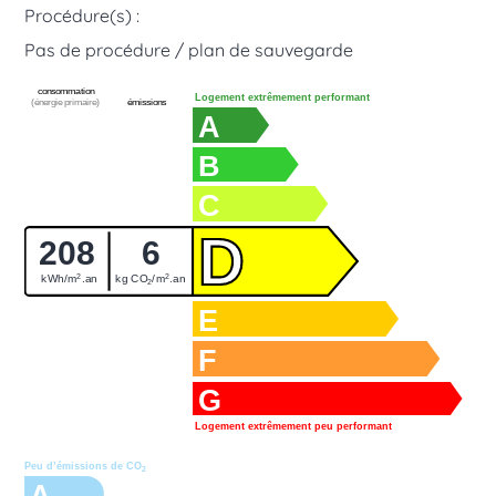
Procédure(s) :
Pas de procédure / plan de sauvegarde
consommation
Logement extrêmement performant
(énergie primaire)
émissions
A
B
C
D
208
6
2
2
kWh/m
.an
kg CO
/m
.an
2
E
F
G
Logement extrêmement peu performant
Peu d’émissions de CO
2
A