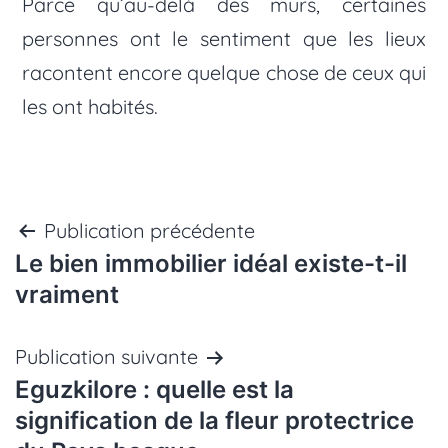
Parce qu’au-delà des murs, certaines
personnes ont le sentiment que les lieux
racontent encore quelque chose de ceux qui
les ont habités.
Navigation
Publication précédente
Le bien immobilier idéal existe-t-il
de
vraiment
l’article
Publication suivante
Eguzkilore : quelle est la
signification de la fleur protectrice