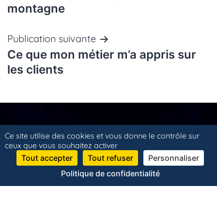
montagne
l’article
Publication suivante
Ce que mon métier m’a appris sur
les clients
LABARRIERE
Ce site utilise des cookies et vous donne le contrôle sur
ceux que vous souhaitez activer
Tout accepter
Tout refuser
Personnaliser
IMMOBILIER
Politique de confidentialité